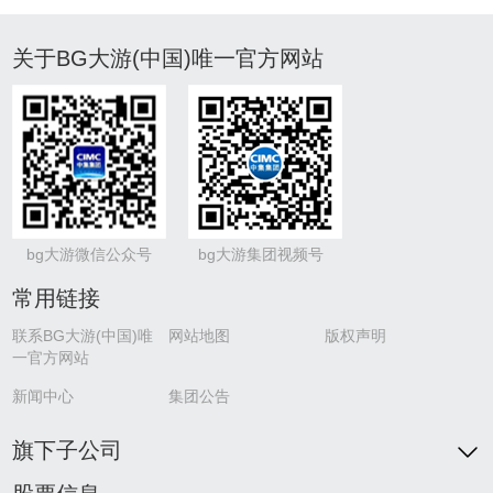
关于BG大游(中国)唯一官方网站
bg大游微信公众号
bg大游集团视频号
常用链接
联系BG大游(中国)唯
网站地图
版权声明
一官方网站
新闻中心
集团公告
旗下子公司