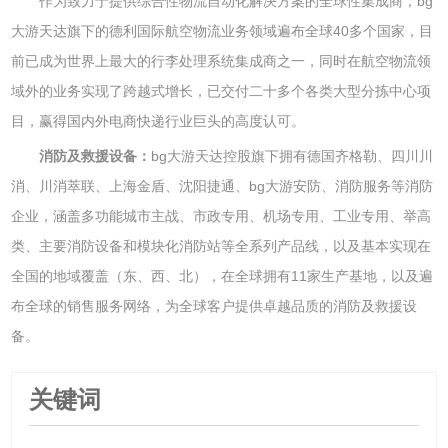
作为致力于提供综合性物流自动化解决方案的全球性集成商，bg
大游天达旗下的德利国际航空物流业务领域遍布全球40多个国家，目
前已成为世界上最大的行李处理系统集成商之一，同时在航空物流领
域外的业务实现了跨越式增长，已交付二十多个各类大型分拣中心项
目，赢得国内外电商快递行业巨头的高度认可。
消防及救援设备：
bg大游天达控股旗下拥有德国齐格勒、四川川
消、川消萃联、上海金盾、沈阳捷通、bg大游安防、消防服务等消防
企业，涵盖多功能城市主战、市政专用、机场专用、工业专用、举高
类、主要消防设备和模块化消防站等全系列产品线，以及基本实现在
全国的地域覆盖（东、西、北），在全球拥有11家生产基地，以及遍
布全球的销售服务网络，为全球客户提供卓越品质的消防及救援设
备。
关键词