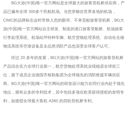
BG大游(中国)唯一官方网站是全球最大的旅客登机桥供应商，产
品已遍布全球 300多个民航机场。当您穿梭在世界各地的机场，
CIMC的品牌标志会时常映入您的眼帘。不单贡献旅客登机桥，BG大
游(中国)唯一官方网站自主研发、制造的港口旅客登船桥、机场旅客
行李处理系统、机场站坪特种车辆、航空货物处理系统、自动化仓储
物流系统等空港设备及全品类消防产品也深受全球客户认可。
经过 20 多年的发展，BG大游(中国)唯一官方网站的旅客登机桥
产品综合实力全球行业第一，航空货物处理系统业绩稳居全球前三
位，旗下成员企业德国齐格勒集团为全球领先的消防救援车辆供应
商。BG大游(中国)唯一官方网站的研发设计能力在同行业内处于领先
地位，拥有众多的专利技术，其中包括多项在欧美获得授权的发明专
利，如接驳全球最大客机 A380 的四轮登机桥专利。