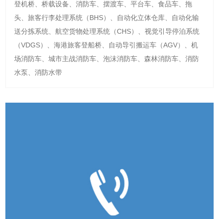
登机桥、桥载设备、消防车、摆渡车、平台车、食品车、拖
头、旅客行李处理系统（BHS）、自动化立体仓库、自动化输
送分拣系统、航空货物处理系统（CHS）、视觉引导停泊系统
（VDGS）、海港旅客登船桥、自动导引搬运车（AGV）、机
场消防车、城市主战消防车、泡沫消防车、森林消防车、消防
水泵、消防水带