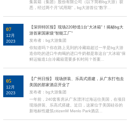
集装箱（集团）股份有限公司（以下简称bg大游）获
悉，经过两个月“试用期”，bg大游首位“数字...
【深圳特区报】现场220秒造1台“大冰箱”！揭秘bg大
07
游首家国家级“智能工厂”
12月
发布者：bg大游集团
2023
你知道吗？你在路上见到的冷藏箱超过一半是bg大游
造你吃的进口牛肉喝的进口牛奶都是靠这台“大冰箱”保
鲜运输造1台冷藏箱需要多长时间？答案...
【广州日报】 现场拼装、乐高式搭建，从广东打包去
05
美国的那家酒店开业了
12月
发布者：bg大游集团
2023
一年前，240套客房从广东漂洋过海运往美国，在项目
现场拼装、乐高式搭建。近日，这家位于美国硅谷的
新地标性建筑citizenM Menlo Park酒店...