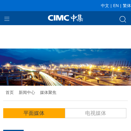
BG大游(中国)唯一官方网
中文
|
EN
|
繁体
站
首页
BG大游(中国)唯一官方网站的业务
关于bg大游
新闻中心
首页
新闻中心
媒体聚焦
平面媒体
电视媒体